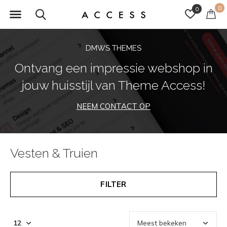
0
0
DMWS THEMES
Ontvang een impressie webshop in
jouw huisstijl van Theme Access!
NEEM CONTACT OP
Vesten & Truien
FILTER